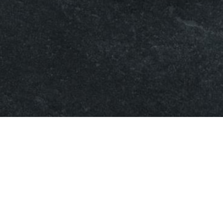
HOME
|
NEWS
|
お知らせ
|
templa
[%list_start%]