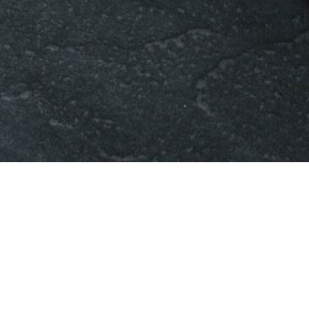
[%category%]
]